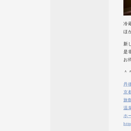
冷
ほ
新
是
お
＾
丹
京
旅
温
ホ
htt