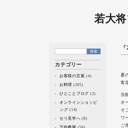
若大将
「
カテゴリー
夏
お客様の言葉
(4)
客
お料理
(205)
ひとことブログ
(2)
当
オ
オンラインショッピ
ング
(14)
そ
ワ
セリ見学へ
(8)
ご
万助農園
(58)