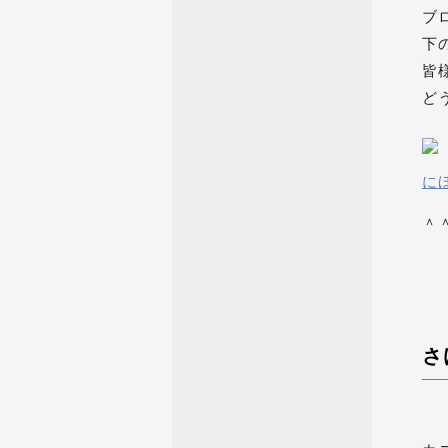
ブ
下
皆
ど
に
＾
さ