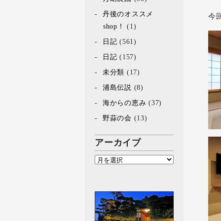
丹後のオススメ
今
shop！
(1)
日記
(561)
日記
(157)
未分類
(17)
浦島伝説
(8)
海からの恵み
(37)
野蒜の会
(13)
アーカイブ