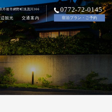
0772-72-0145
京丹後市網野町浅茂川366
周辺観光
交通案内
宿泊
プラン・ご
予約