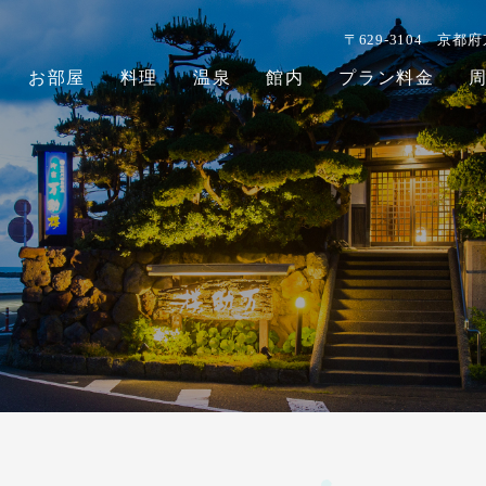
〒629-3104
京都府
お部屋
料理
温泉
館内
プラン料金