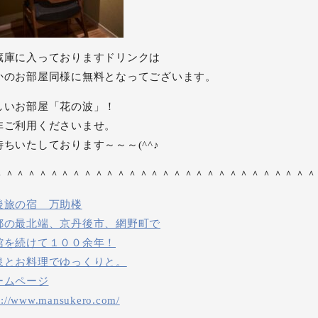
蔵庫に入っておりますドリンクは
かのお部屋同様に無料となってございます。
しいお部屋「花の波」！
非ご利用くださいませ。
待ちいたしております～～～(^^♪
＾＾＾＾＾＾＾＾＾＾＾＾＾＾＾＾＾＾＾＾＾＾＾＾＾＾＾＾＾
後旅の宿 万助楼
都の最北端、京丹後市、網野町で
館を続けて１００余年！
泉とお料理でゆっくりと。
ームページ
p://www.mansukero.com/