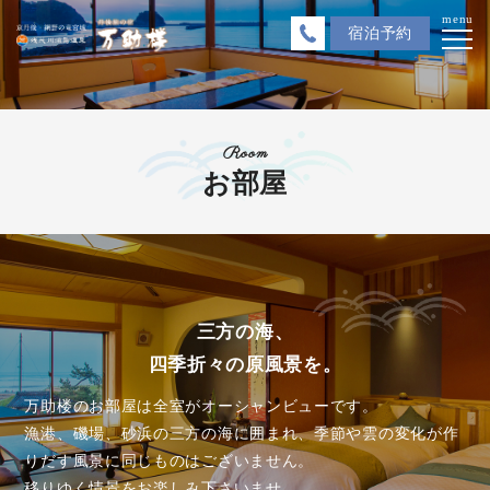
menu
宿泊
予約
Room
お部屋
三方の海、
四季折々の原風景を。
万助楼のお部屋は全室がオーシャンビューです。
漁港、磯場、砂浜の三方の海に
囲まれ、季節や雲の変化が作
りだす風景に
同じものはございません。
移りゆく情景をお楽しみ下さいませ。