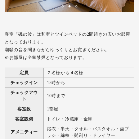
客室「磯の波」は和室とツインベッドの2間続きの広いお部屋
となっております。
潮騒の音を聞きながらゆっくりとお寛ぎください。
※お部屋は全室禁煙となっております。
定員
２名様から４名様
チェックイン
15時から
チェックアウ
10時まで
ト
客室数
1部屋
客室設備
トイレ・冷蔵庫・金庫
浴衣・半天・タオル・バスタオル・歯ブ
アメニティー
ラシ・綿棒・髭剃り・ドライヤー