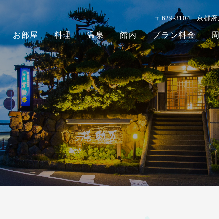
〒629-3104
京都府
お部屋
料理
温泉
館内
プラン料金