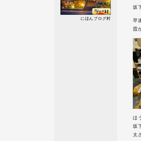
坂
にほんブログ村
早
霞
ほ
坂
太