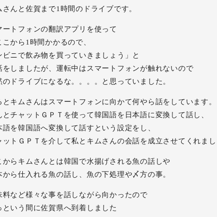
ムさんと佐賀まで1時間のドライブです。
マートフォンの翻訳アプリを使って
ここから1時間かかるので、
ンビニで飲み物を買っていきましょう」と
話をしましたが、運転中はスマートフォンが触れないので
黙のドライブになるな。。。。と思っていました。
るとキムさんはスマートフォンに向かて何やら話をしています。
んとチャットＧＰＴを使って韓国語を日本語に変換して話し、
本語を韓国語へ変換して話すという設定をし、
ャットＧＰＴを介して私とキムさんの会話を成立させてくれまし
こからキムさんとは韓国で水揚げされる魚の話しや
本から仕入れる魚の話し、魚の下処理や〆方の事。
味料など様々な事を話しながら向かったので
っという間に佐賀県へ到着しました