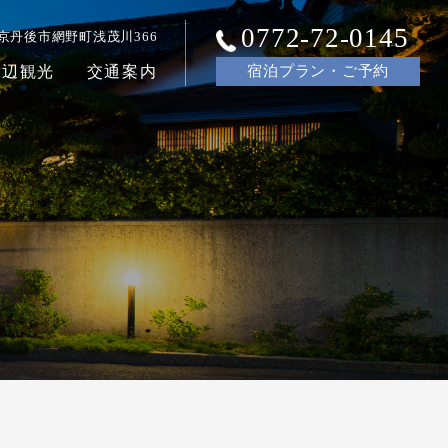
0772-72-0145
京丹後市網野町浅茂川366
周辺観光
交通案内
宿泊
プラン・ご
予約