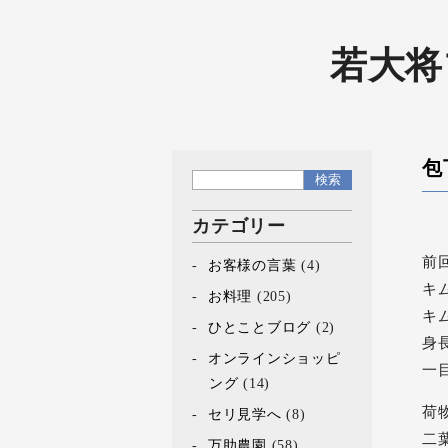
若大将
包
カテゴリー
前
お客様の言葉
(4)
キ
お料理
(205)
キ
ひとことブログ
(2)
身
オンラインショッピ
一
ング
(14)
荷
セリ見学へ
(8)
二
万助農園
(58)