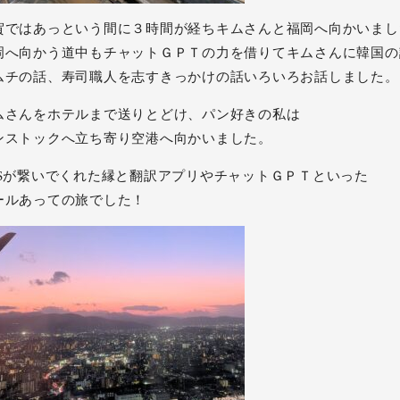
賀ではあっという間に３時間が経ちキムさんと福岡へ向かいまし
岡へ向かう道中もチャットＧＰＴの力を借りてキムさんに韓国の
ムチの話、寿司職人を志すきっかけの話いろいろお話しました。
ムさんをホテルまで送りとどけ、パン好きの私は
ンストックへ立ち寄り空港へ向かいました。
NSが繋いでくれた縁と翻訳アプリやチャットＧＰＴといった
ールあっての旅でした！