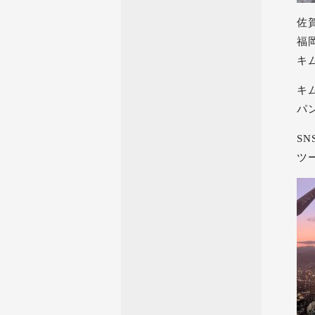
佐
福
キ
キ
パ
S
ツ