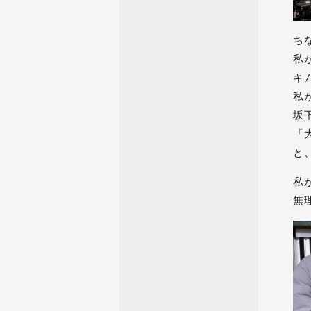
ち
私
キ
私
坂
「
と
私
無