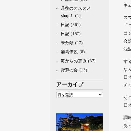
キ
丹後のオススメ
shop！
(1)
ス
日記
(561)
「
コ
日記
(157)
会
未分類
(17)
沈
浦島伝説
(8)
海からの恵み
(37)
す
な
野蒜の会
(13)
日
アーカイブ
チ
そ
日
調
あ