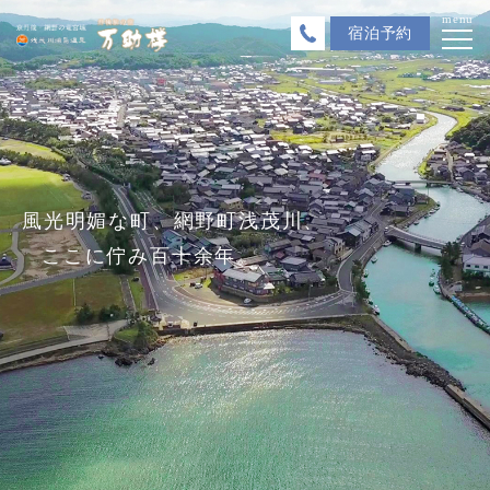
menu
宿泊
予約
風光明媚な町、網野町浅茂川、
刻々と変わる
ここに佇み百十余年。
海の景色がそこに広がる