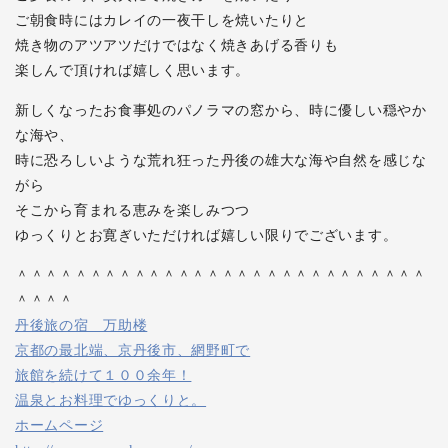
ご朝食時にはカレイの一夜干しを焼いたりと
焼き物のアツアツだけではなく焼きあげる香りも
楽しんで頂ければ嬉しく思います。
新しくなったお食事処のパノラマの窓から、時に優しい穏やか
な海や、
時に恐ろしいような荒れ狂った丹後の雄大な海や自然を感じな
がら
そこから育まれる恵みを楽しみつつ
ゆっくりとお寛ぎいただければ嬉しい限りでございます。
＾＾＾＾＾＾＾＾＾＾＾＾＾＾＾＾＾＾＾＾＾＾＾＾＾＾＾＾
＾＾＾＾
丹後旅の宿 万助楼
京都の最北端、京丹後市、網野町で
旅館を続けて１００余年！
温泉とお料理でゆっくりと。
ホームページ