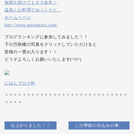
旅館を続けて１００余年！
温泉とお料理でゆっくりと。
ホームページ
http://www.mansukero.com/
ブログランキングに参加してみました！！
下の万助楼の写真をクリックしていただけると
皆様の一票が入ります！！
どうぞよろしくお願いいたします(^O^)
にほんブログ村
＾＾＾＾＾＾＾＾＾＾＾＾＾＾＾＾＾＾＾＾＾＾＾＾＾＾＾＾
＾＾＾＾
仕上がりました！！
この季節の仕込みの事。