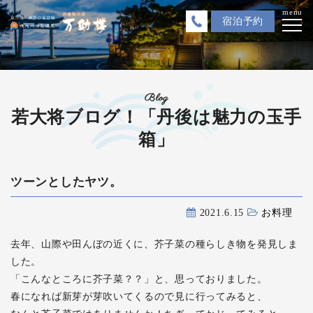
menu
宿泊
予約
Blog
若大将ブログ！「丹後は魅力の玉手
箱」
ツーンとしたヤツ。
2021.6.15
お料理
去年、山際や田んぼの近くに、芥子菜の種らしき物を発見しま
した。
「こんなところに芥子菜？？」と、思っておりました。
春になれば新芽が芽吹いてくるので見に行ってみると、