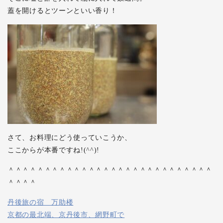
蓋を開けるとツーンといい香り！
さて、お料理にどう使っていこうか、
ここからが本番ですね!(^^)!
＾＾＾＾＾＾＾＾＾＾＾＾＾＾＾＾＾＾＾＾＾＾＾＾＾＾＾＾
＾＾＾＾
丹後旅の宿 万助楼
京都の最北端、京丹後市、網野町で