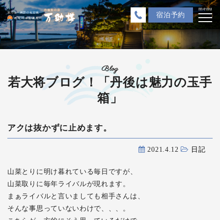
menu
宿泊
予約
Blog
若大将ブログ！「丹後は魅力の玉手
箱」
アクは抜かずに止めます。
2021.4.12
日記
山菜とりに明け暮れている毎日ですが、
山菜取りに毎年ライバルが現れます。
まぁライバルと言いましても相手さんは、
そんな事思っていないわけで、、、。