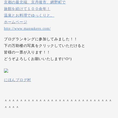
京都の最北端、京丹後市、網野町で
旅館を続けて１００余年！
温泉とお料理でゆっくりと。
ホームページ
http://www.mansukero.com/
ブログランキングに参加してみました！！
下の万助楼の写真をクリックしていただけると
皆様の一票が入ります！！
どうぞよろしくお願いいたします(^O^)
にほんブログ村
＾＾＾＾＾＾＾＾＾＾＾＾＾＾＾＾＾＾＾＾＾＾＾＾＾＾＾＾
＾＾＾＾