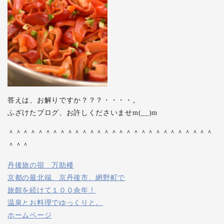
答えは、お解りですか？？？・・・・。
ふざけたブログ、お許しくださいませm(__)m
＾＾＾＾＾＾＾＾＾＾＾＾＾＾＾＾＾＾＾＾＾＾＾＾＾＾＾＾
＾＾＾
丹後旅の宿 万助楼
京都の最北端、京丹後市、網野町で
旅館を続けて１００余年！
温泉とお料理でゆっくりと。
ホームページ