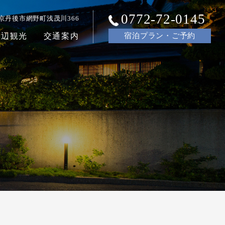
0772-72-0145
京丹後市網野町浅茂川366
周辺観光
交通案内
宿泊
プラン・ご
予約