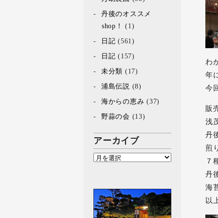
丹後のオススメ
shop！
(1)
日記
(561)
日記
(157)
わ
未分類
(17)
年
浦島伝説
(8)
今
海からの恵み
(37)
販
野蒜の会
(13)
浅
丹
アーカイブ
煎
７
丹
海
以上