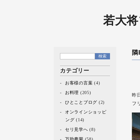
若大将
隣
カテゴリー
お客様の言葉
(4)
お料理
(205)
昨
ひとことブログ
(2)
フ
オンラインショッピ
ング
(14)
セリ見学へ
(8)
万助農園
(58)