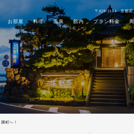
〒629-3104
京都府
お部屋
料理
温泉
館内
プラン料金
隣町へ！