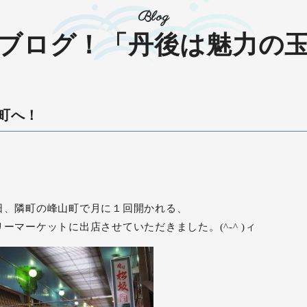
Blog
ブログ！「丹後は魅力の
町へ！
日、隣町の峰山町で月に１回開かれる、
リーマーケットに出店させていただきました。(^-^ )ィ