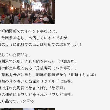
が町網野町でのイベント事などは、
に数回参加をし、出店しているのですが、
回のように他町での出店は初めての試みでした！
売していた商品は、
茂川港で水揚げされた鯖を使った『地鯖寿司』
後の郷土料理である『丹後寿司（バラ寿司）』
り胡麻を丹念に擦り、胡麻の風味豊かな『胡麻すり豆腐』
種類の具を巻いた当館オリジナル『七姫巻』
後で採れた海苔で巻き上げた『巻寿司』
苔の佃煮に葉ワサビを入れた『ワサビ海苔』
６品です。o(^▽^)o