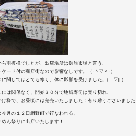
から雨模様でしたが、出店場所は御旅市場と言う、
ーケード付の商店街なので影響なしです。（‐＾▽＾‐）
さに関してはとても寒く、体に影響を受けました。( ▽|||)
上には関係なく、開始３０分で地鯖寿司は売り切れ、
かげ様で、お昼頃には完売いたしました！有り難うございました。
は今月の１２日網野町で行なわれる、
りめん祭りに出店いたします！