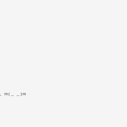
ｍ(＿ ＿)ｍ