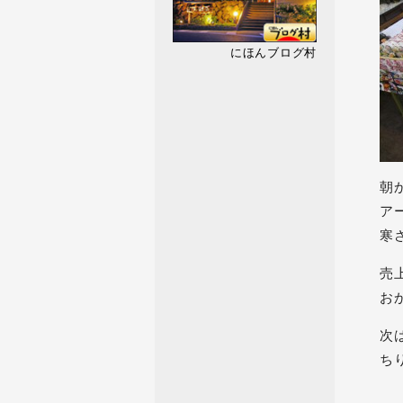
にほんブログ村
朝
ア
寒
売
お
次
ち