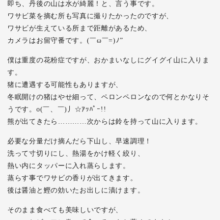
即ち、丹後の山は水が綺麗！と、言う事です。
ワサビ菜を摘む所も写真に撮りたかったのですが、
ワサビが生えている所まで距離があるため、
カメラはお留守番です。(￣ω￣=)ﾉ”
僕は重度の花粉症ですが、おかまいなしにグイグイ山に入りま
す。
猪に遭遇する可能性もありますが、
冬眠開けの猪はやせ細って、ペロンペロンなので何とかなりそ
うです。o(￣、￣)丿☆ｱｯﾊﾟｰ!!
熊が出てきたら…………次からは鈴を持って山に入ります。
必要な分量だけ摘んだら下山し、早速調理！
洗って寸切りにし、熱湯をかけ軽く絞り、
熱い内にタッパーに入れ蒸らします。
蒸らす事でワサビの香りが出てきます。
後は醤油と鰹の効いたお出しに漬けます。
そのまま食べても美味しいですが、