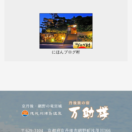
にほんブログ村
〒629-3104 京都府京丹後市網野町浅茂川366