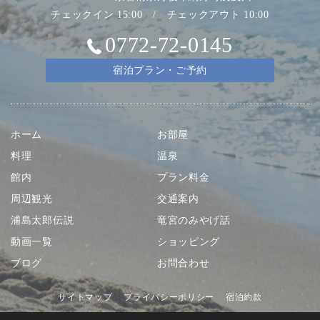
チェックイン 15:00 / チェックアウト 10:00
0772-72-0145
宿泊プラン・ご予約
ホーム
お部屋
料理
温泉
館内
プラン料金
周辺観光
交通案内
浦島太郎伝説
竜宮のみやげ話
動画一覧
ショッピング
ブログ
お問合わせ
サイトマップ
プライバシーポリシー
宿泊約款