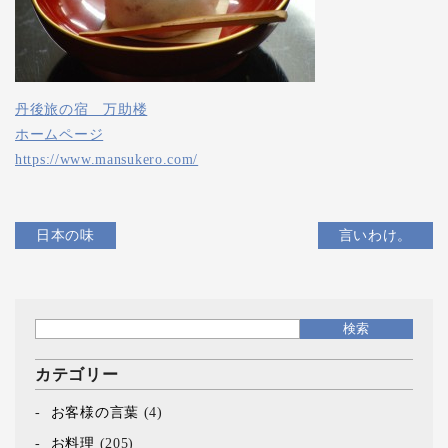
丹後旅の宿 万助楼
ホームページ
https://www.mansukero.com/
日本の味
言いわけ。
カテゴリー
お客様の言葉
(4)
お料理
(205)