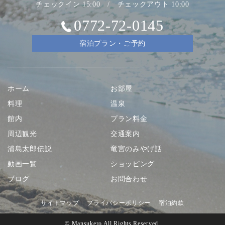
チェックイン 15:00 / チェックアウト 10:00
0772-72-0145
宿泊プラン・ご予約
ホーム
お部屋
料理
温泉
館内
プラン料金
周辺観光
交通案内
浦島太郎伝説
竜宮のみやげ話
動画一覧
ショッピング
ブログ
お問合わせ
サイトマップ
プライバシーポリシー
宿泊約款
© Mansukero All Rights Reserved.