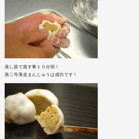
蒸し器で蒸す事１０分弱！
第二号薄皮まんじゅうは成功です！