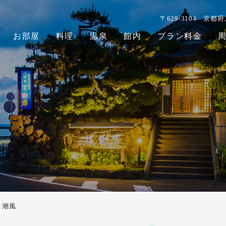
〒629-3104
京都府
お部屋
料理
温泉
館内
プラン料金
潮風