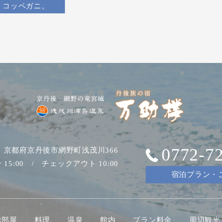
コッペガニ。
0772-7
04 京都府京丹後市網野町浅茂川366
15:00 / チェックアウト 10:00
宿泊プラン・
お部屋
料理
温泉
館内
プラン料金
周辺観光