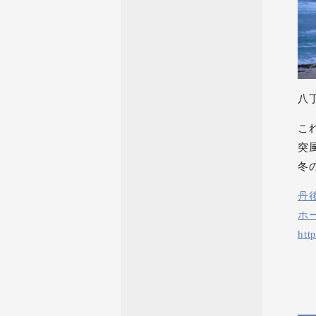
八
こ
突
冬
丹
ホ
htt