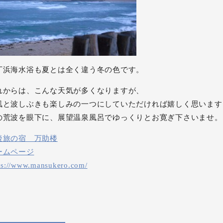
丁浜海水浴も夏とは全く違う冬の色です。
れからは、こんな天気が多くなりますが、
風と波しぶきも楽しみの一つにしていただければ嬉しく思います
の荒波を眼下に、展望温泉風呂でゆっくりとお寛ぎ下さいませ。
後旅の宿 万助楼
ームページ
ps://www.mansukero.com/