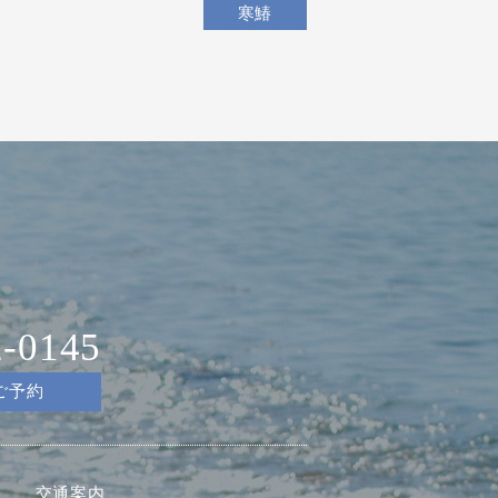
寒鰆
2-0145
ご予約
交通案内