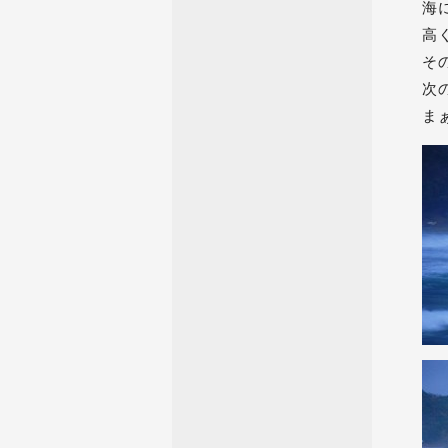
海
高
そ
次
ま