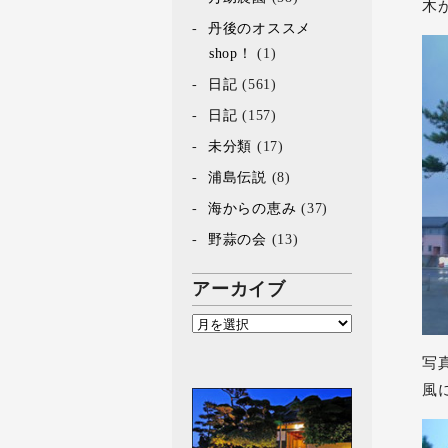
木
丹後のオススメ
shop！
(1)
日記
(561)
日記
(157)
未分類
(17)
浦島伝説
(8)
海からの恵み
(37)
野蒜の会
(13)
アーカイブ
写
風