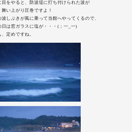
に目をやると、防波堤に打ち付けられた波が
く舞い上がり圧巻ですよ！
の波しぶきが風に乗って当館へやってくるので、
の日は窓ガラスに塩が・・・(；一_一)
ぁ、定めですね。