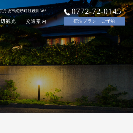
0772-72-0145
京丹後市網野町浅茂川366
周辺観光
交通案内
宿泊
プラン・ご
予約