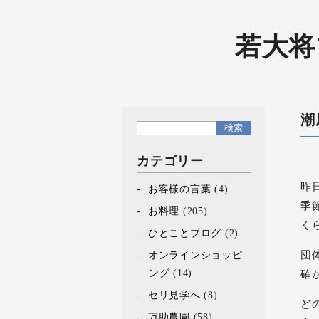
若大将
潮
カテゴリー
昨
お客様の言葉
(4)
季
お料理
(205)
く
ひとことブログ
(2)
団
オンラインショッピ
ング
(14)
確
セリ見学へ
(8)
ど
万助農園
(58)