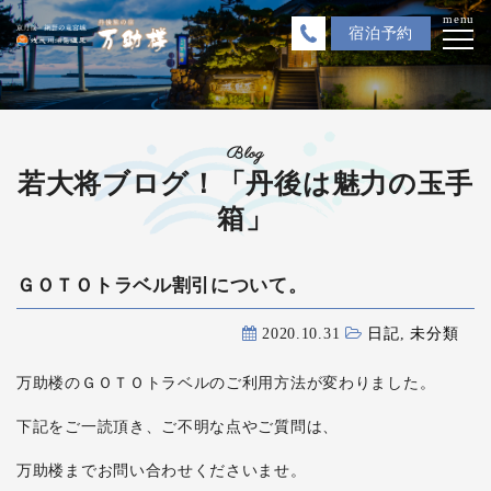
menu
宿泊
予約
Blog
若大将ブログ！「丹後は魅力の玉手
箱」
ＧＯＴＯトラベル割引について。
2020.10.31
日記
,
未分類
万助楼のＧＯＴＯトラベルのご利用方法が変わりました。
下記をご一読頂き、ご不明な点やご質問は、
万助楼までお問い合わせくださいませ。