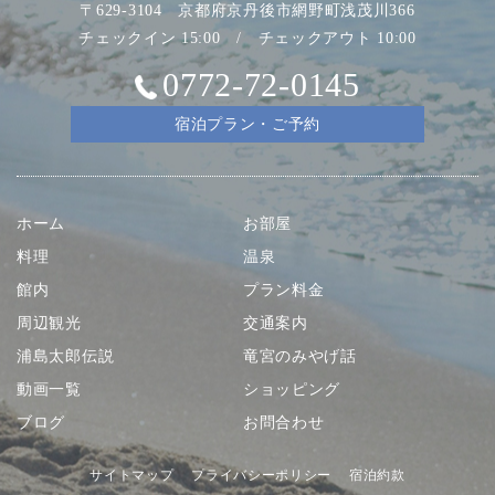
〒629-3104 京都府京丹後市網野町浅茂川366
チェックイン 15:00 / チェックアウト 10:00
0772-72-0145
宿泊プラン・ご予約
ホーム
お部屋
料理
温泉
館内
プラン料金
周辺観光
交通案内
浦島太郎伝説
竜宮のみやげ話
動画一覧
ショッピング
ブログ
お問合わせ
サイトマップ
プライバシーポリシー
宿泊約款