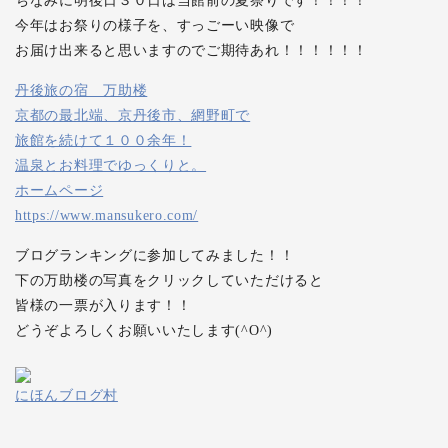
ちなみに明後日３０日は当館前の夏祭りです！！！！
今年はお祭りの様子を、すっごーい映像で
お届け出来ると思いますのでご期待あれ！！！！！！
丹後旅の宿 万助楼
京都の最北端、京丹後市、網野町で
旅館を続けて１００余年！
温泉とお料理でゆっくりと。
ホームページ
https://www.mansukero.com/
ブログランキングに参加してみました！！
下の万助楼の写真をクリックしていただけると
皆様の一票が入ります！！
どうぞよろしくお願いいたします(^O^)
にほんブログ村