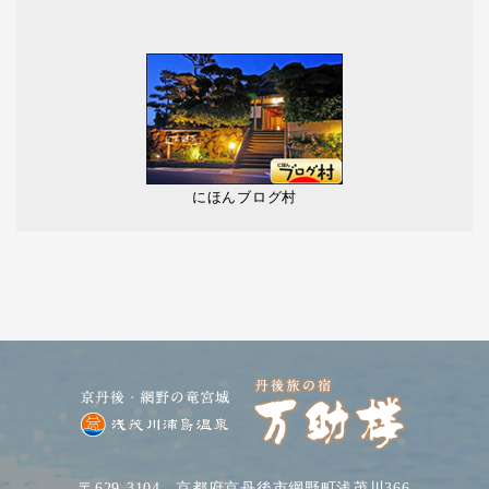
にほんブログ村
〒629-3104 京都府京丹後市網野町浅茂川366