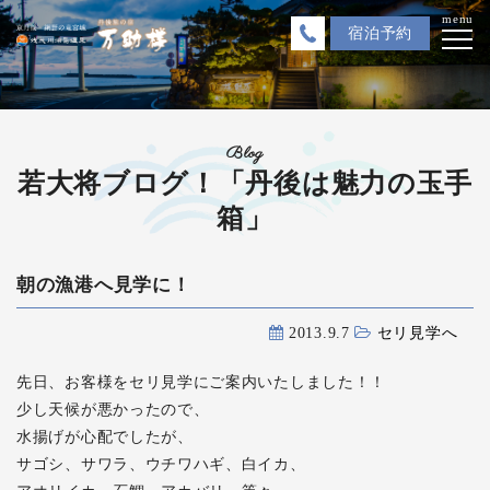
menu
宿泊
予約
Blog
若大将ブログ！「丹後は魅力の玉手
箱」
朝の漁港へ見学に！
2013.9.7
セリ見学へ
先日、お客様をセリ見学にご案内いたしました！！
少し天候が悪かったので、
水揚げが心配でしたが、
サゴシ、サワラ、ウチワハギ、白イカ、