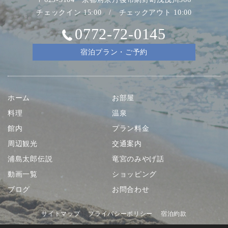
チェックイン 15:00 / チェックアウト 10:00
0772-72-0145
宿泊プラン・ご予約
ホーム
お部屋
料理
温泉
館内
プラン料金
周辺観光
交通案内
浦島太郎伝説
竜宮のみやげ話
動画一覧
ショッピング
ブログ
お問合わせ
サイトマップ
プライバシーポリシー
宿泊約款