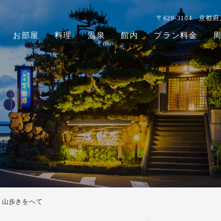
〒629-3104
京都府
お部屋
料理
温泉
館内
プラン料金
山歩きをへて