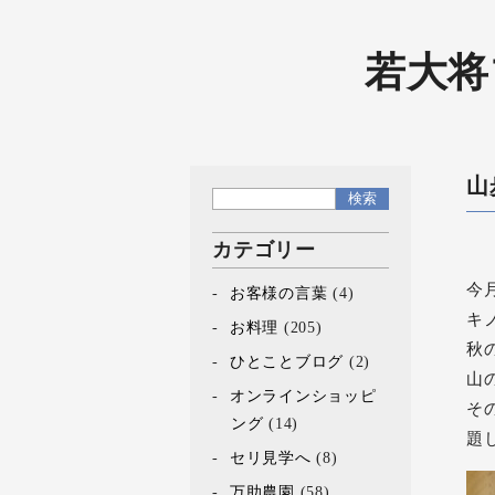
若大将
山
カテゴリー
今
お客様の言葉
(4)
キ
お料理
(205)
秋
ひとことブログ
(2)
山
オンラインショッピ
そ
ング
(14)
題
セリ見学へ
(8)
万助農園
(58)