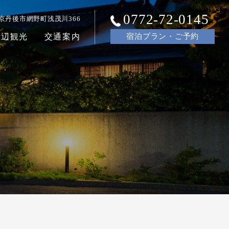
0772-72-0145
京丹後市網野町浅茂川366
周辺観光
交通案内
宿泊
プラン・ご
予約