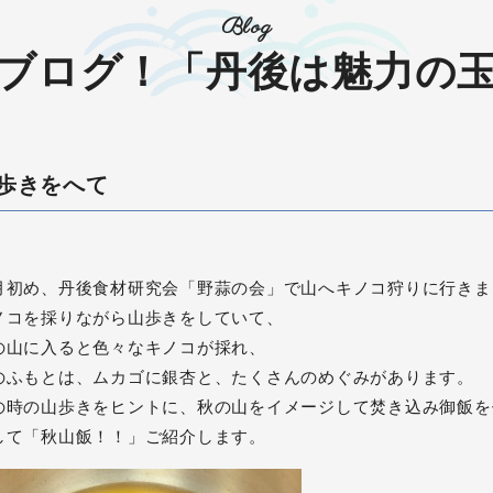
Blog
ブログ！「丹後は魅力の
歩きをへて
月初め、丹後食材研究会「野蒜の会」で山へキノコ狩りに行きま
ノコを採りながら山歩きをしていて、
の山に入ると色々なキノコが採れ、
のふもとは、ムカゴに銀杏と、たくさんのめぐみがあります。
の時の山歩きをヒントに、秋の山をイメージして焚き込み御飯を
して「秋山飯！！」ご紹介します。