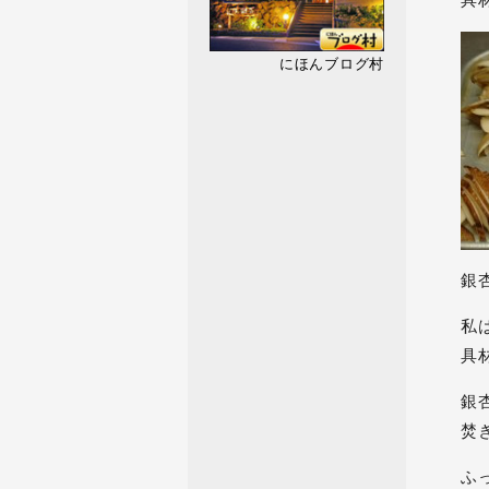
具
にほんブログ村
銀
私
具
銀
焚
ふ