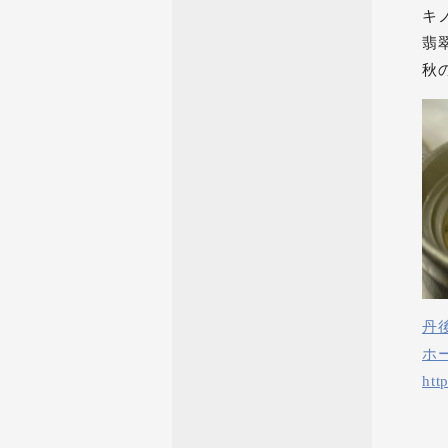
キ
翡
秋
丹
ホ
htt