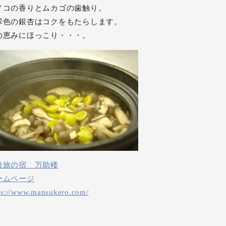
ノコの香りとムカゴの歯触り。
翠色の銀杏はコクをもたらします。
の恵みにほっこり・・・。
後旅の宿 万助楼
ームページ
ps://www.mansukero.com/