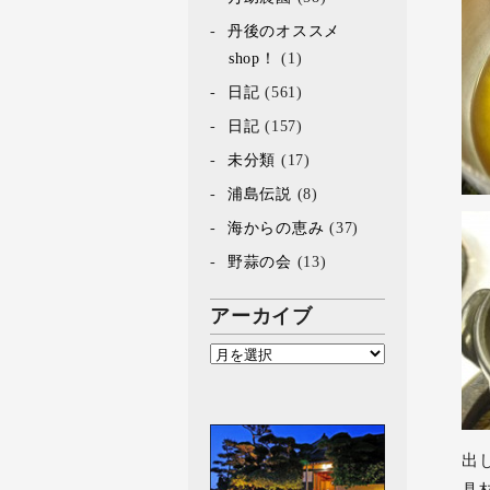
丹後のオススメ
shop！
(1)
日記
(561)
日記
(157)
未分類
(17)
浦島伝説
(8)
海からの恵み
(37)
野蒜の会
(13)
アーカイブ
出