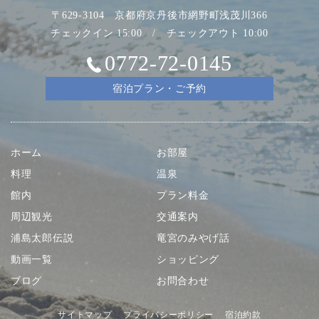
〒629-3104 京都府京丹後市網野町浅茂川366
チェックイン 15:00 / チェックアウト 10:00
0772-72-0145
宿泊プラン・ご予約
ホーム
お部屋
料理
温泉
館内
プラン料金
周辺観光
交通案内
浦島太郎伝説
竜宮のみやげ話
動画一覧
ショッピング
ブログ
お問合わせ
サイトマップ
プライバシーポリシー
宿泊約款