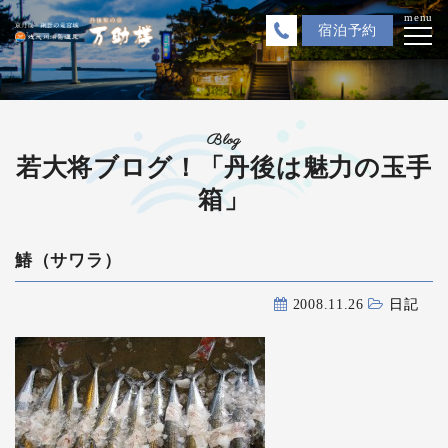
menu
宿泊
予約
Blog
若大将ブログ！「丹後は魅力の玉手
箱」
鰆（サワラ）
2008.11.26
日記