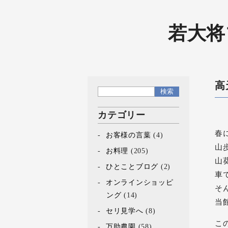
若大将
高
カテゴリー
春
お客様の言葉
(4)
山
お料理
(205)
山
ひとことブログ
(2)
車
オンラインショッピ
そ
ング
(14)
当
セリ見学へ
(8)
こ
万助農園
(58)