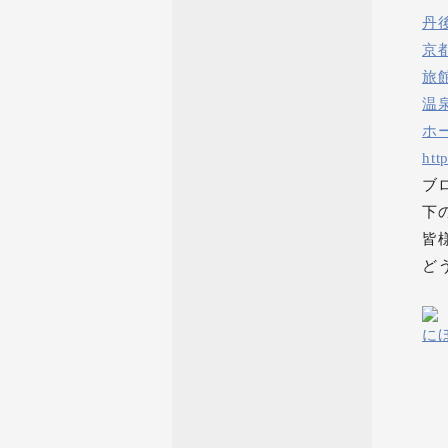
丹
京
旅
温
ホ
htt
ブ
下
皆
ど
に