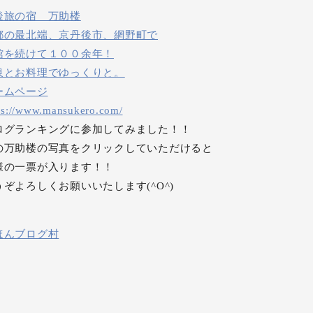
後旅の宿 万助楼
都の最北端、京丹後市、網野町で
館を続けて１００余年！
泉とお料理でゆっくりと。
ームページ
ps://www.mansukero.com/
ログランキングに参加してみました！！
の万助楼の写真をクリックしていただけると
様の一票が入ります！！
うぞよろしくお願いいたします(^O^)
ほんブログ村