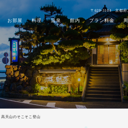
〒629-3104
京都府
お部屋
料理
温泉
館内
プラン料金
高天山のそこそこ登山