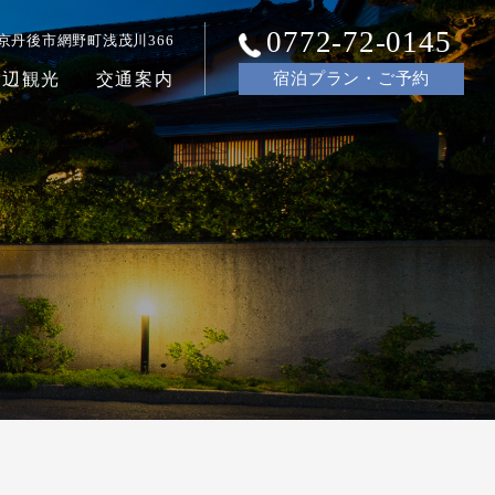
0772-72-0145
京丹後市網野町浅茂川366
周辺観光
交通案内
宿泊
プラン・ご
予約