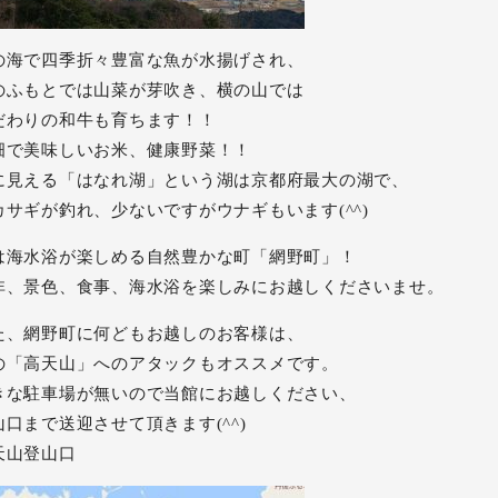
の海で四季折々豊富な魚が水揚げされ、
のふもとでは山菜が芽吹き、横の山では
だわりの和牛も育ちます！！
畑で美味しいお米、健康野菜！！
に見える「はなれ湖」という湖は京都府最大の湖で、
カサギが釣れ、少ないですがウナギもいます(^^)
は海水浴が楽しめる自然豊かな町「網野町」！
非、景色、食事、海水浴を楽しみにお越しくださいませ。
た、網野町に何どもお越しのお客様は、
の「高天山」へのアタックもオススメです。
きな駐車場が無いので当館にお越しください、
山口まで送迎させて頂きます(^^)
天山登山口