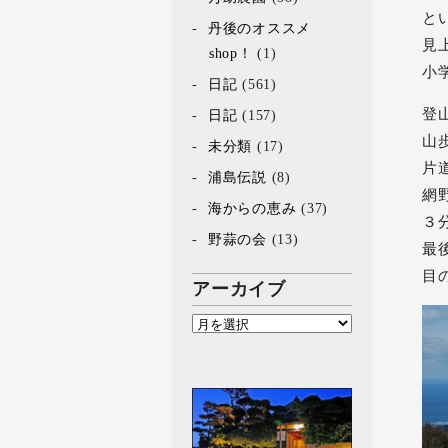
と
丹後のオススメ
見
shop！
(1)
小
日記
(561)
登
日記
(157)
山
未分類
(17)
片
浦島伝説
(8)
網
海からの恵み
(37)
３
野蒜の会
(13)
最
目
アーカイブ