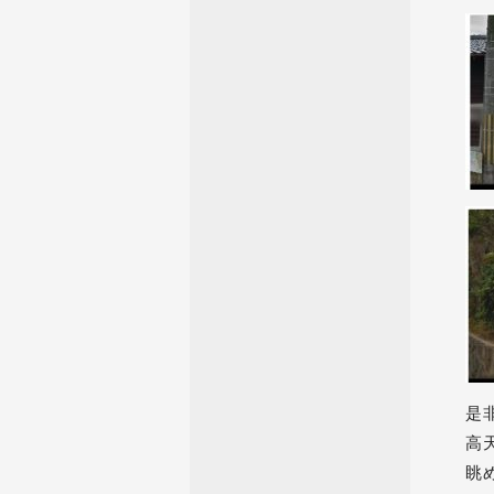
是
高
眺