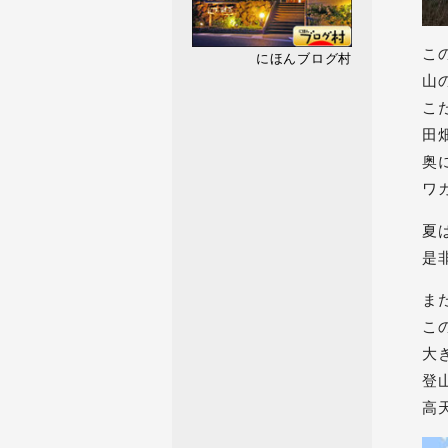
こ
にほんブログ村
山
こ
田
奥
ワ
夏
是
ま
こ
大
登
高