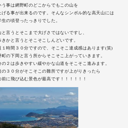
いう事は網野町のどこからでもこの山を
上げる事が出来るのです。そんなシンボル的な高天山には
学生の頃登ったっきりでした。
山と言うとそこまで大げさではないですし、
歩きかと言うとそこそこしんどいです。
道１時間３０分ですので、そこそこ達成感はあります(笑)
野町の下岡と言う所からそこそこ上がっていきます。
分の２は歩きやすい緩やかな山道をそこそこ進みます。
後の３０分がそこそこの難所ですが上がりきったら
の前に飛び込む景色が最高です！！！！！！