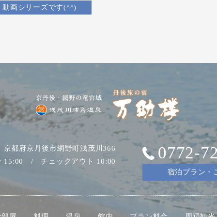
動画シリーズです(^^)
0772-7
04 京都府京丹後市網野町浅茂川366
15:00 / チェックアウト 10:00
宿泊プラン・
お部屋
料理
温泉
館内
プラン料金
周辺観光