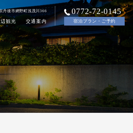
0772-72-0145
京丹後市網野町浅茂川366
周辺観光
交通案内
宿泊
プラン・ご
予約