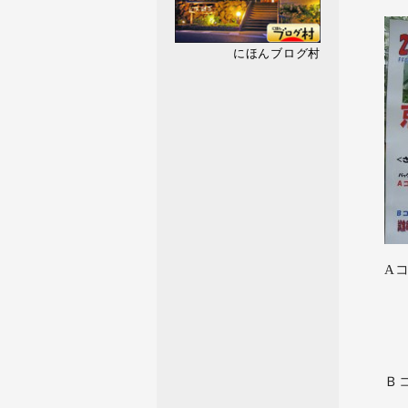
にほんブログ村
A
完
摘
※
Ｂ
完