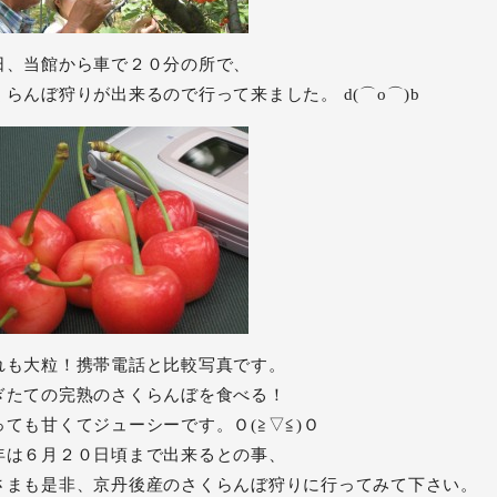
日、当館から車で２０分の所で、
くらんぼ狩りが出来るので行って来ました。 d(⌒o⌒)b
れも大粒！携帯電話と比較写真です。
ぎたての完熟のさくらんぼを食べる！
っても甘くてジューシーです。Ｏ(≧▽≦)Ｏ
年は６月２０日頃まで出来るとの事、
さまも是非、京丹後産のさくらんぼ狩りに行ってみて下さい。