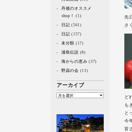
丹後のオススメ
shop！
(1)
先
日記
(561)
さ
日記
(157)
未分類
(17)
浦島伝説
(8)
海からの恵み
(37)
野蒜の会
(13)
アーカイブ
ど
も
と
今
皆