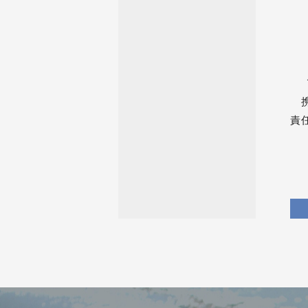
完
※
（
Ｔ
携
責