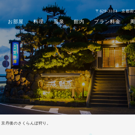
〒629-3104
京都府
お部屋
料理
温泉
館内
プラン料金
京丹後のさくらんぼ狩り。