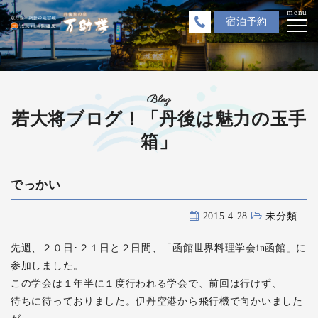
menu
宿泊
予約
Blog
若大将ブログ！「丹後は魅力の玉手
箱」
でっかい
2015.4.28
未分類
先週、２０日･２１日と２日間、「函館世界料理学会in函館」に
参加しました。
この学会は１年半に１度行われる学会で、前回は行けず、
待ちに待っておりました。伊丹空港から飛行機で向かいました