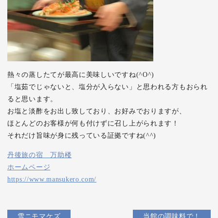
熱々の蒸したてが最高に美味しいですね(^O^)
「塩茹でじゃないと、塩分が入らない」と思われる方もおられ
ると思います。
お塩と淡酢をお出し致しており、お好みでおりますが、
ほとんどのお客様が何も付けずに召し上がられます！
それだけ旨味が身に残っている証拠ですね(^^)
丹後旅の宿 万助楼
ホームページ
https://www.mansukero.com/
雪ニモマケズ
当館の調味料で！